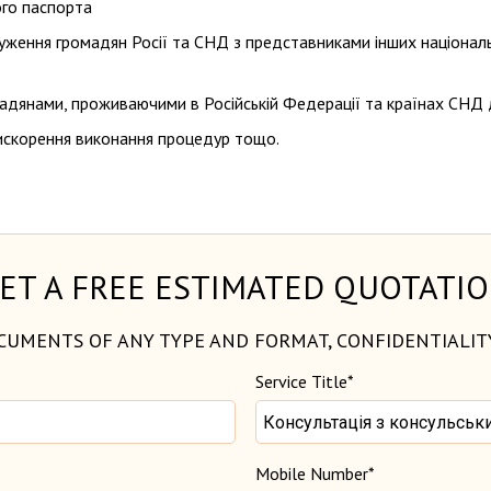
ого паспорта
ження громадян Росії та СНД з представниками інших національн
адянами, проживаючими в Російській Федерації та країнах СНД дл
рискорення виконання процедур тощо.
ET A FREE ESTIMATED QUOTATI
CUMENTS OF ANY TYPE AND FORMAT, CONFIDENTIALI
Service Title*
Mobile Number*