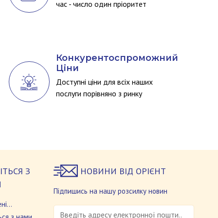
час - число один пріоритет
Конкурентоспроможний
Ціни
Доступні ціни для всіх наших
послуги порівняно з ринку
ІТЬСЯ З
НОВИНИ ВІД ОРІЄНТ
И
Підпишись на нашу розсилку новин
ні
ння
ься з нами