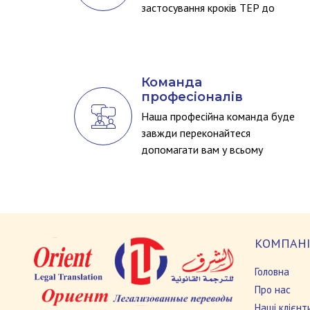
застосування кроків TEP до
весь наш переклад
Команда
професіоналів
Наша професійна команда буде
завжди переконайтеся
допомагати вам у всьому
вимоги
КОМПАНІ
Головна
Про нас
Наші клієнт