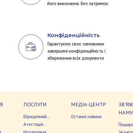
його виконання. Без затримок
Конфіденційність
Гарантуємо своє замовники
завершені конфіденційність і
збереження всіх документи
Я
ПОСЛУГИ
МЕДІА-ЦЕНТР
ЗВ'ЯЖ
НАМ
Юридичний
Останні новини
переклад
Атестація
Пошире
и
документів
Нотаріальні
запита
Зв'яжіт