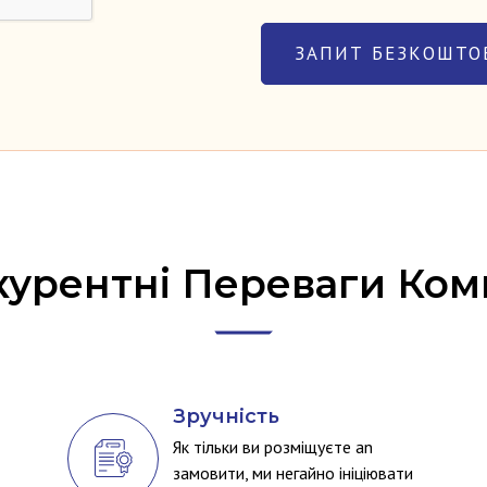
урентні Переваги Ком
Зручність
Як тільки ви розміщуєте an
замовити, ми негайно ініціювати