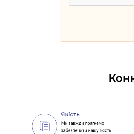
Конк
Якість
Ми завжди прагнемо
забезпечити нашу якість