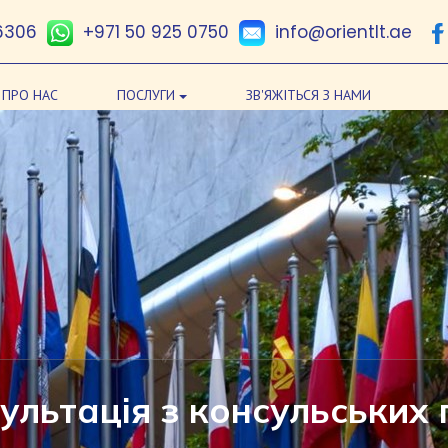
6306
+971 50 925 0750
info@orientlt.ae
ПРО НАС
ПОСЛУГИ
ЗВ'ЯЖІТЬСЯ З НАМИ
ультація з консульських