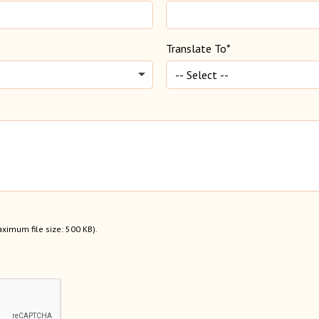
Translate To*
aximum file size: 500 KB).